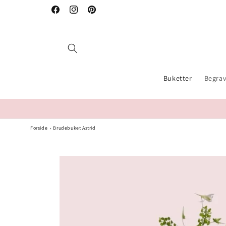
Gå til
Facebook
Instagram
Pinterest
indhold
Buketter
Begrav
Forside
Brudebuket Astrid
Gå til
produktoplysninger