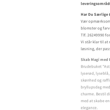
leveringsområd
Har Du Særlige
Vær opmærksom p
blomster og farv
Tlf. 26249990 fo
Vi står klar til 
løsning, der pass
Skab Magi med 
Brudebuket "Ast
lyserød, lyseblå,
skønhed og raff
bryllupsdag med 
charme. Bestil d
med at skabe en
elegance.