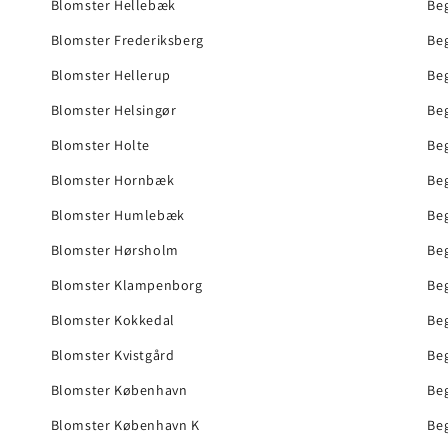
Blomster Hellebæk
Beg
Blomster Frederiksberg
Be
Blomster Hellerup
Be
Blomster Helsingør
Be
Blomster Holte
Be
Blomster Hornbæk
Be
Blomster Humlebæk
Beg
Blomster Hørsholm
Be
Blomster Klampenborg
Beg
Blomster Kokkedal
Be
Blomster Kvistgård
Be
Blomster København
Be
Blomster København K
Be