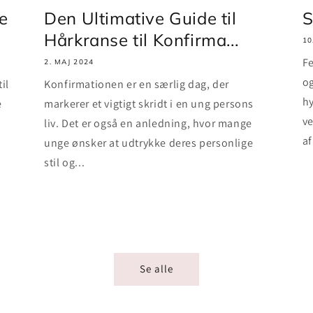
e
Den Ultimative Guide til
S
Hårkranse til Konfirma...
10
Fe
2. MAJ 2024
og
il
Konfirmationen er en særlig dag, der
hy
e
markerer et vigtigt skridt i en ung persons
ve
liv. Det er også en anledning, hvor mange
af
unge ønsker at udtrykke deres personlige
stil og...
Se alle