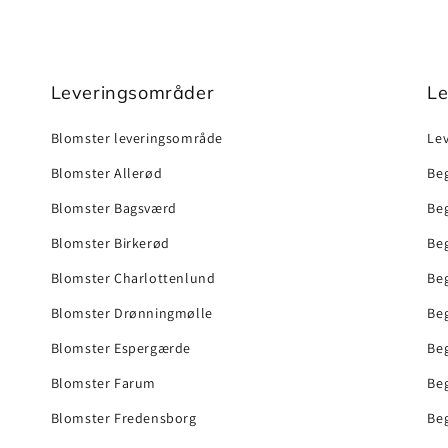
Leveringsområder
Le
Blomster leveringsområde
Lev
Blomster Allerød
Beg
Blomster Bagsværd
Be
Blomster Birkerød
Be
Blomster Charlottenlund
Be
Blomster Drønningmølle
Be
Blomster Espergærde
Be
Blomster Farum
Beg
Blomster Fredensborg
Beg