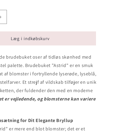
Øg
antallet
for
Brudebuket
Læg i indkøbskurv
Astrid
e brudebuket oser af tidløs skønhed med
stel palette. Brudebuket "Astrid" er en smuk
af blomster i fortryllende lyserøde, lyseblå,
telfarver. Et strejf af vildskab tilføjer en unik
uketten, der fuldender den med en moderne
et er vejledende, og blomsterne kan variere
ætning for Dit Elegante Bryllup
id" er mere end blot blomster; det er et