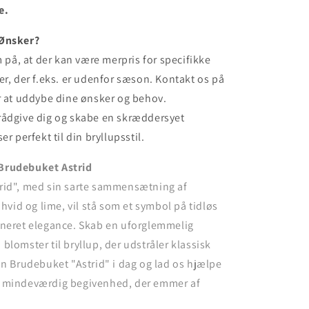
e.
 Ønsker?
å, at der kan være merpris for specifikke
er, der f.eks. er udenfor sæson. Kontakt os på
r at uddybe dine ønsker og behov.
at rådgive dig og skabe en skræddersyet
er perfekt til din bryllupsstil.
Brudebuket Astrid
rid", med sin sarte sammensætning af
 hvid og lime, vil stå som et symbol på tidløs
ineret elegance. Skab en uforglemmelig
blomster til bryllup, der udstråler klassisk
in Brudebuket "Astrid" i dag og lad os hjælpe
 mindeværdig begivenhed, der emmer af