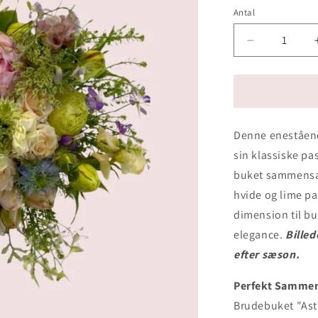
Antal
Antal
Reducer
antallet
for
Brudebuket
Astrid
Denne eneståend
sin klassiske pa
buket sammensat 
hvide og lime pas
dimension til b
elegance.
Billed
efter sæson.
Perfekt Sammens
Brudebuket "Astr