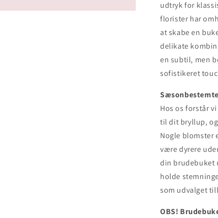
udtryk for klass
florister har om
at skabe en buk
delikate kombina
en subtil, men 
sofistikeret touc
Sæsonbestemte 
Hos os forstår v
til dit bryllup, 
Nogle blomster e
være dyrere ude
din brudebuket 
holde stemningen
som udvalget til
OBS! Brudebuket