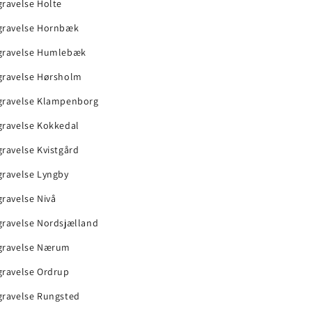
ravelse Holte
gravelse Hornbæk
gravelse Humlebæk
gravelse Hørsholm
gravelse Klampenborg
gravelse Kokkedal
ravelse Kvistgård
gravelse Lyngby
ravelse Nivå
gravelse Nordsjælland
gravelse Nærum
gravelse Ordrup
gravelse Rungsted