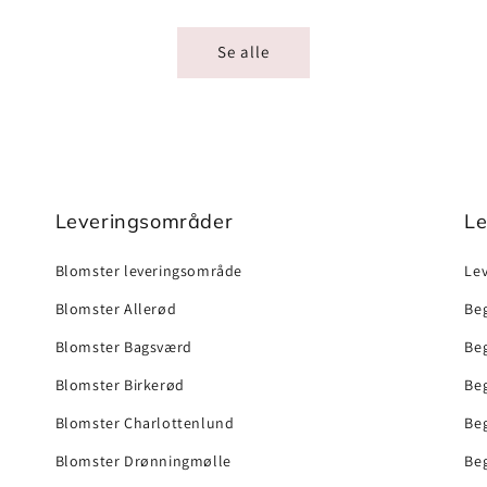
Se alle
Leveringsområder
Le
Blomster leveringsområde
Lev
Blomster Allerød
Beg
Blomster Bagsværd
Be
Blomster Birkerød
Be
Blomster Charlottenlund
Be
Blomster Drønningmølle
Be