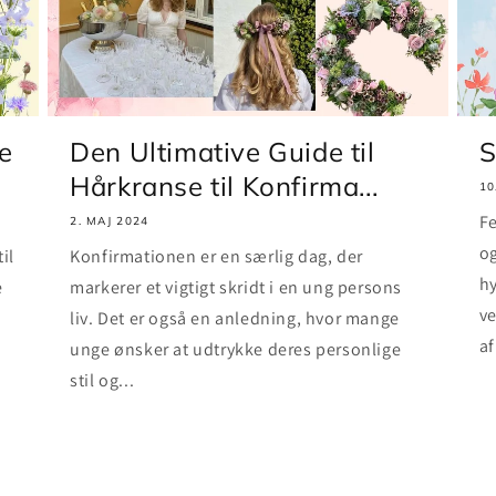
e
Den Ultimative Guide til
S
Hårkranse til Konfirma...
10
Fe
2. MAJ 2024
og
il
Konfirmationen er en særlig dag, der
hy
e
markerer et vigtigt skridt i en ung persons
ve
liv. Det er også en anledning, hvor mange
af
unge ønsker at udtrykke deres personlige
stil og...