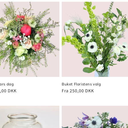
ors dag
Buket Floristens valg
pris
0,00 DKK
Normalpris
Fra 250,00 DKK