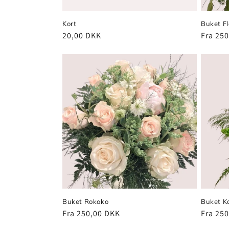
Kort
Buket Fl
Normalpris
20,00 DKK
Normal
Fra 25
Buket Rokoko
Buket K
Normalpris
Fra 250,00 DKK
Normal
Fra 25