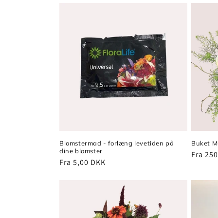
Blomstermad - forlæng levetiden på
Buket M
dine blomster
Normal
Fra 25
Normalpris
Fra 5,00 DKK