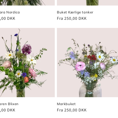
ora Nordica
Buket Kærlige tanker
pris
0,00 DKK
Normalpris
Fra 250,00 DKK
aren Blixen
Markbuket
pris
0,00 DKK
Normalpris
Fra 250,00 DKK