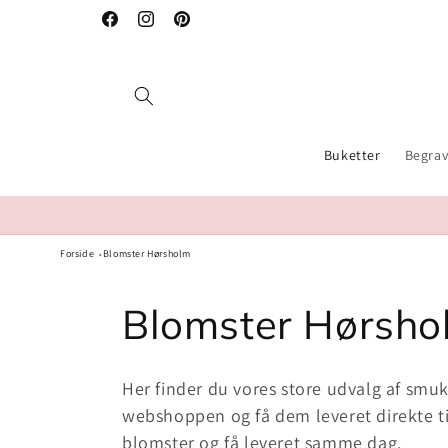
Gå til
Facebook
Instagram
Pinterest
indhold
Buketter
Begrav
Forside
Blomster Hørsholm
K
Blomster Hørsho
o
Her finder du vores store udvalg af smuk
l
webshoppen og få dem leveret direkte ti
blomster og få leveret samme dag.