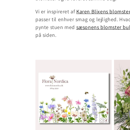
l
Vi er inspireret af
Karen Blixens blomste
passer til enhver smag og lejlighed. Hva
e
pynte stuen med
sæsonens blomster bu
på siden.
k
t
i
o
n
: