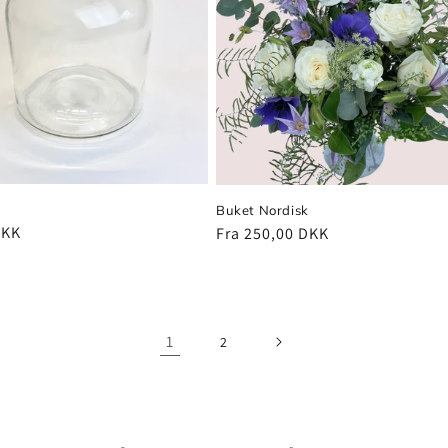
Buket Nordisk
pris
DKK
Normalpris
Fra 250,00 DKK
1
2