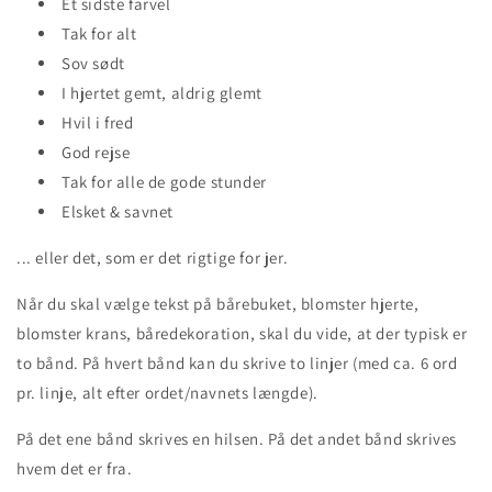
Et sidste farvel
Tak for alt
Sov sødt
I hjertet gemt, aldrig glemt
Hvil i fred
God rejse
Tak for alle de gode stunder
Elsket & savnet
... eller det, som er det rigtige for jer.
Når du skal vælge tekst på bårebuket, blomster hjerte,
blomster krans, båredekoration, skal du vide, at der typisk er
to bånd. På hvert bånd kan du skrive to linjer (med ca. 6 ord
pr. linje, alt efter ordet/navnets længde).
På det ene bånd skrives en hilsen. På det andet bånd skrives
hvem det er fra.