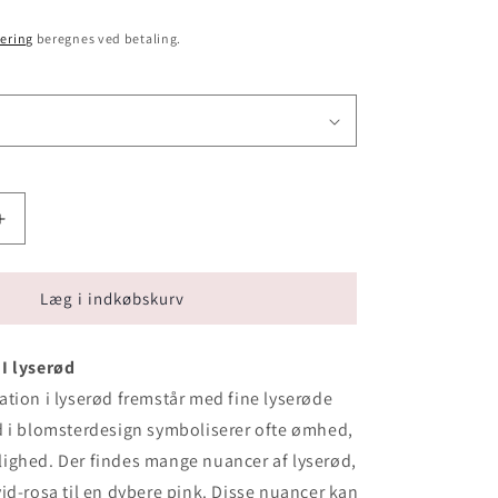
ering
beregnes ved betaling.
Øg
antallet
for
ion
Båredekoration
Læg i indkøbskurv
-
lyserød
I lyserød
tion i lyserød fremstår med fine lyserøde
d i blomsterdesign symboliserer ofte ømhed,
ighed. Der findes mange nuancer af lyserød,
id-rosa til en dybere pink. Disse nuancer kan