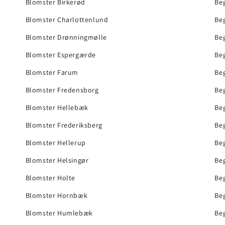
Blomster Birkerød
Be
Blomster Charlottenlund
Be
Blomster Drønningmølle
Be
Blomster Espergærde
Be
Blomster Farum
Beg
Blomster Fredensborg
Beg
Blomster Hellebæk
Beg
Blomster Frederiksberg
Be
Blomster Hellerup
Be
Blomster Helsingør
Be
Blomster Holte
Be
Blomster Hornbæk
Be
Blomster Humlebæk
Beg