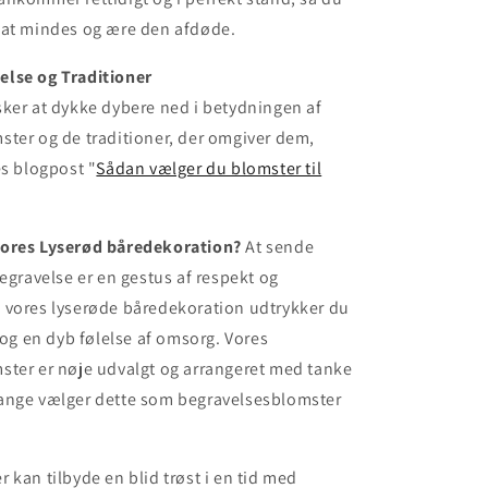
 at mindes og ære den afdøde.
lse og Traditioner
ker at dykke dybere ned i betydningen af
ter og de traditioner, der omgiver dem,
es blogpost "
Sådan vælger du blomster til
ores Lyserød båredekoration?
At sende
begravelse er en gestus af respekt og
 vores lyserøde båredekoration udtrykker du
t og en dyb følelse af omsorg. Vores
ster er nøje udvalgt og arrangeret med tanke
ange vælger dette som begravelsesblomster
 kan tilbyde en blid trøst i en tid med