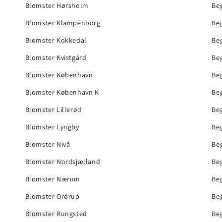
Blomster Hørsholm
Be
Blomster Klampenborg
Beg
Blomster Kokkedal
Be
Blomster Kvistgård
Be
Blomster København
Be
Blomster København K
Be
Blomster Lillerød
Be
Blomster Lyngby
Be
Blomster Nivå
Be
Blomster Nordsjælland
Beg
Blomster Nærum
Be
Blomster Ordrup
Beg
Blomster Rungsted
Be