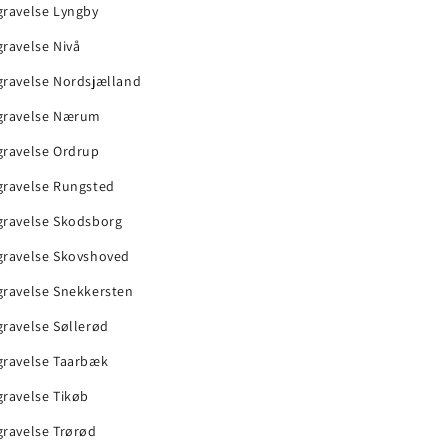
gravelse Lyngby
ravelse Nivå
gravelse Nordsjælland
gravelse Nærum
gravelse Ordrup
gravelse Rungsted
gravelse Skodsborg
gravelse Skovshoved
gravelse Snekkersten
ravelse Søllerød
gravelse Taarbæk
ravelse Tikøb
gravelse Trørød