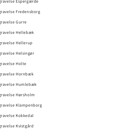
gravelse Espergærde
gravelse Fredensborg
gravelse Gurre
gravelse Hellebæk
ravelse Hellerup
ravelse Helsingør
ravelse Holte
gravelse Hornbæk
gravelse Humlebæk
gravelse Hørsholm
gravelse Klampenborg
gravelse Kokkedal
ravelse Kvistgård