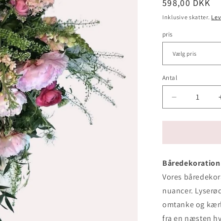
Normalpris
598,00 DKK
Inklusive skatter.
Lev
pris
Antal
Antal
Reducer
antallet
for
Båredekorat
-
lyserød
Båredekoration 
Vores båredekora
nuancer.
Lyserø
omtanke og kærl
fra en næsten hv