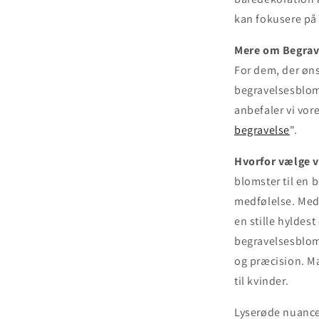
kan fokusere på
Mere om Begrave
For dem, der øns
begravelsesbloms
anbefaler vi vor
begravelse
".
Hvorfor vælge v
blomster til en 
medfølelse. Med
en stille hyldes
begravelsesblom
og præcision. M
til kvinder.
Lyserøde nuancer