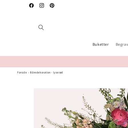
Gå til
Facebook
Instagram
Pinterest
indhold
Buketter
Begrav
Forside
Båredekoration - lyserød
Gå til
produktoplysninger