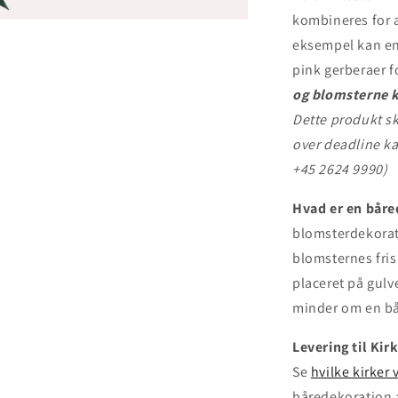
kombineres for a
eksempel kan en
pink gerberaer fo
og blomsterne k
Dette produkt ska
over deadline ka
+45 2624 9990)
Hvad er en bår
blomsterdekorati
blomsternes fri
placeret på gulv
minder om en bår
Levering til Kir
Se
hvilke kirker v
båredekoration a