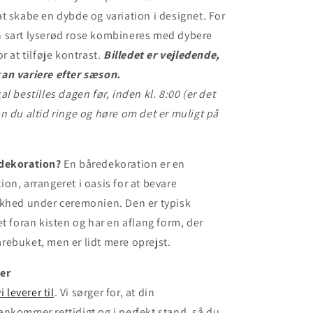
t skabe en dybde og variation i designet. For
 sart lyserød rose kombineres med dybere
r at tilføje kontrast.
Billedet er vejledende,
an variere efter sæson.
l bestilles dagen før, inden kl. 8:00 (er det
n du altid ringe og høre om det er muligt på
edekoration?
En båredekoration er en
on, arrangeret i oasis for at bevare
skhed under ceremonien. Den er typisk
et foran kisten og har en aflang form, der
ebuket, men er lidt mere oprejst.
ker
i leverer til
. Vi sørger for, at din
nkommer rettidigt og i perfekt stand, så du