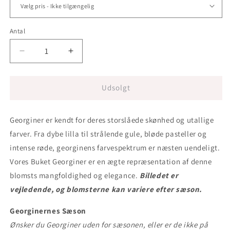
Antal
Antal
Reducer
Øg
antallet
antallet
for
for
Buket
Buket
Udsolgt
Georginer
Georginer
Georginer er kendt for deres storslåede skønhed og utallige
farver. Fra dybe lilla til strålende gule, bløde pasteller og
intense røde, georginens farvespektrum er næsten uendeligt.
Vores Buket Georginer er en ægte repræsentation af denne
blomsts mangfoldighed og elegance.
Billedet er
vejledende, og blomsterne kan variere efter sæson.
Georginernes Sæson
Ønsker du Georginer uden for sæsonen, eller er de ikke på