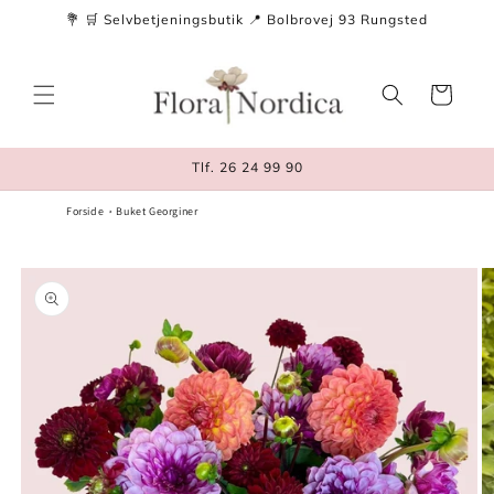
Gå til
💐 🛒 Selvbetjeningsbutik 📍 Bolbrovej 93 Rungsted
indhold
Indkøbskurv
Tlf. 26 24 99 90
Forside
Buket Georginer
å til
roduktoplysninger